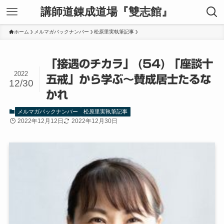
講師道錬成道場『雙志館』
ホーム
メルマガバックナンバー
松原里実執筆記事
「接遇のチカラ」 (54) 「座談十
2022
五戒」から学ぶ～賛成居士たるな
12/30
かれ
メルマガバックナンバー
松原里実執筆記事
2022年12月12日
2022年12月30日