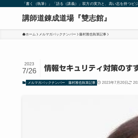
「書く（執筆）」「語る（講義）」双方の実力と、高い志を持つビ
講師道錬成道場『雙志館』
ホーム
メルマガバックナンバー
藤村雅也執筆記事
2023
情報セキュリティ対策の
7/26
2023年7月20日
2
メルマガバックナンバー
藤村雅也執筆記事