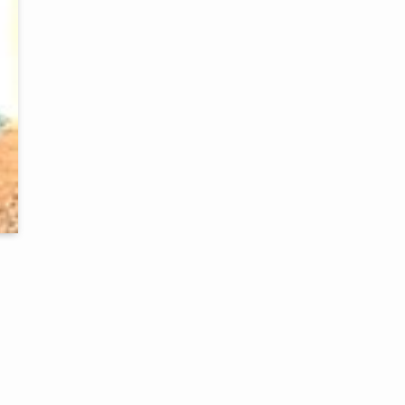
書
担
募