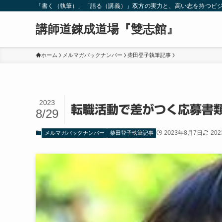
「書く（執筆）」「語る（講義）」双方の実力と、高い志を持つビ
講師道錬成道場『雙志館』
ホーム
メルマガバックナンバー
柴田登子執筆記事
2023
転職活動で差がつく応募書類
8/29
2023年8月7日
20
メルマガバックナンバー
柴田登子執筆記事