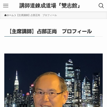
講師道錬成道場『雙志館』
ホーム
【主席講師】占部正尚 プロフィール
【主席講師】占部正尚 プロフィール