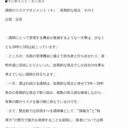
■ワンポイント・エッセイ
講師のリスクマネジメント（４） 長期的な視点 その１
占部 正尚
講師にとって登壇する機会が激減するような一大事は、少なく
とも10年に1回は起こっています。
ところが、当面の登壇機会に備えて担当者と打ち合せたり、資
料作成に没頭したりといった、短期的な視点でしか自分の仕事を
考えていない講師が目立ちます。
一方、選ばれ続ける講師は、短期的な視点と併せて5年～10年
単位の長期的な視点で取り組み、複数の収入源を確保しながら、
有事の際のリスクを最小限に抑えているのです。
さて、雙志館では目指すべき講師像として、“講義力”と“執
筆力”の雙方で能力を発揮することを提唱し、後者については商