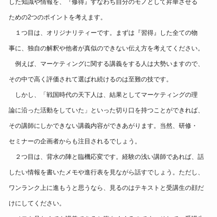
した知識や情報を、『修得』すなわち自分のモノとして昇華させる
ための2つのポイントを考えます。
１つ目は、オリジナリティーです。まずは『習得』した全ての物
事に、独自の解釈や他者が真似のできない伝え方を考えてください
。
例えば、マーケティングに関する講義をする人は大勢いますので、
その中で高く評価されて選ばれ続けるのは至難の技です。
しかし、「戦国時代の天下人は、結果としてマーケティングの理
論に沿った活動をしていた」といった切り口を持つことができれば
、
その講師にしかできない講義内容ができあがります。当然、研修・
セミナーの企画者からも注目されるでしょう。
２つ目は、背水の陣と臨機応変です。経験の浅い講師であれば、話
したい情報を書いたメモや進行表を見ながら話すでしょう。ただし
、
ワンランク上に進もうと思うなら、見るのはテキストと受講生の顔
だ
けにしてください。