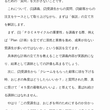
るための「質問」を欠かさないことです。
これについて、(1)講義、(2)受講生からの質問、(3)
顧客からの
注文をケースとして取り上げながら、まずは「仮説」の立て方
を解説します。
まず、(1)「ＰＤＣＡサイクルの重要性」を講義する際、例え
ば「Plan（計画）を立てずに漠然と業務を進め、成果が出ない
受講生が多いのではないか」という仮説を立てます。
具体的な計画の立て方を教えることで講義内容が実践的にな
り、結果として講師としての評価も高まるでしょう。
次に、(2)受講生から「クレームをもらった顧客に頭を下げる
時、おじぎの角度はどうしたらいいか？」と質問された際、真
に受けて「４５度の最敬礼がいいよ」と答えても、選ばれ続け
る講師にはなれません。
やはり「この受講生は、おじぎを何のためにするのか分かっ